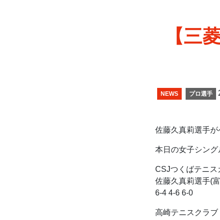
【三菱
NEWS
プロ選手
佐藤久真莉選手が
本日の女子シング
CSJつくばテニ
佐藤久真莉選手(富
6-4 4-6 6-0
高崎テニスクラブ