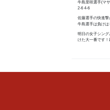
牛島里咲選手(マ
2-6 4-6
佐藤選手の快進撃
牛島選手は負けは
明日の女子シング
けた大一番です！